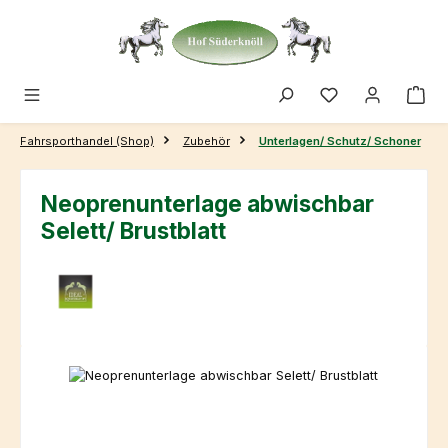
Zum Hauptinhalt springen
Fahrsporthandel (Shop)
Zubehör
Unterlagen/ Schutz/ Schoner
Neoprenunterlage abwischbar
Selett/ Brustblatt
Bildergalerie überspringen