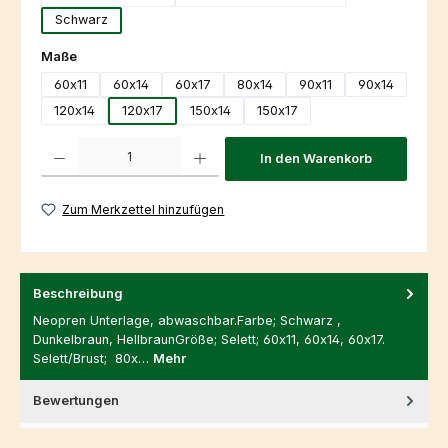
Schwarz
auswählen
Maße
60x11
60x14
60x17
80x14
90x11
90x14
120x14
120x17
150x14
150x17
Produkt Anzahl: Gib den gewünschten Wert ein oder benutze die Schaltfl
In den Warenkorb
Zum Merkzettel hinzufügen
Beschreibung
Neopren Unterlage, abwaschbar.Farbe; Schwarz ,
Dunkelbraun, HellbraunGröße; Selett; 60x11, 60x14, 60x17.
Selett/Brust; 80x…
Mehr
Bewertungen