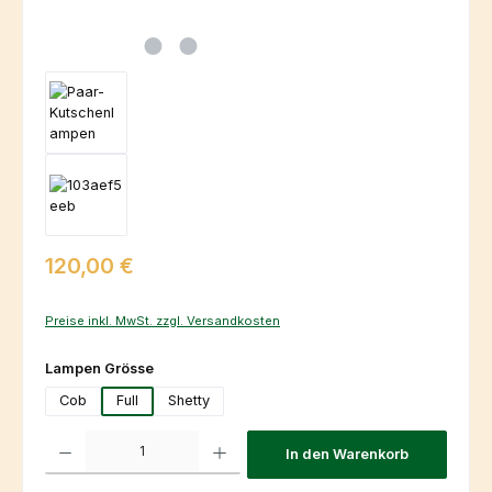
Regulärer Preis:
120,00 €
Preise inkl. MwSt. zzgl. Versandkosten
auswählen
Lampen Grösse
Cob
Full
Shetty
Produkt Anzahl: Gib den gewünschten Wert ein oder benutze die Schaltfl
In den Warenkorb