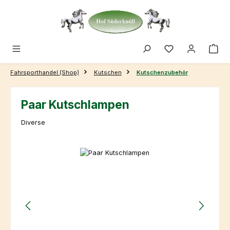
Zum Hauptinhalt springen
Fahrsporthandel (Shop)
Kutschen
Kutschenzubehör
Paar Kutschlampen
Diverse
Bildergalerie überspringen