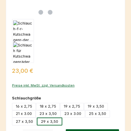
Regulärer Preis:
23,00 €
Preise inkl. MwSt. zzgl. Versandkosten
auswählen
Schlauchgröße
16 x 2,75
18 x 2,75
19 x 2,75
19 x 3,50
21 x 3.00
23 x 3,50
23 x 3.00
25 x 3,50
27 x 3,50
29 x 3,50