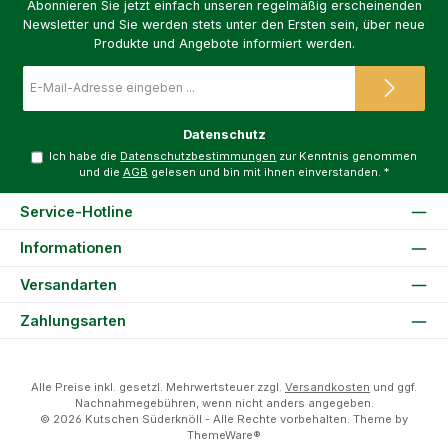
Abonnieren Sie jetzt einfach unseren regelmäßig erscheinenden
Newsletter und Sie werden stets unter den Ersten sein, über neue
Produkte und Angebote informiert werden.
E-
Mail-
Adresse
*
Datenschutz
Ich habe die
Datenschutzbestimmungen
zur Kenntnis genommen
und die
AGB
gelesen und bin mit ihnen einverstanden.
*
Service-Hotline
Informationen
Versandarten
Zahlungsarten
Alle Preise inkl. gesetzl. Mehrwertsteuer zzgl.
Versandkosten
und ggf.
Nachnahmegebühren, wenn nicht anders angegeben.
© 2026 Kutschen Süderknöll - Alle Rechte vorbehalten. Theme by
ThemeWare®