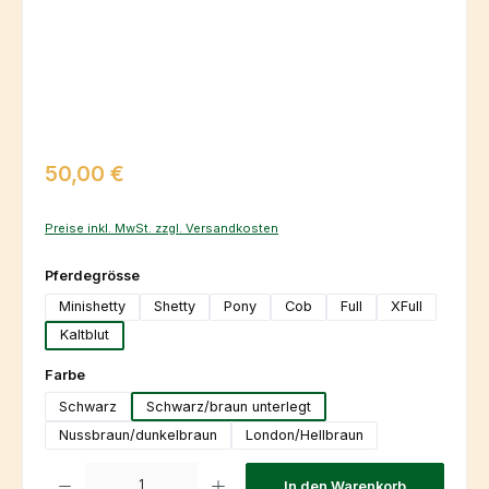
Regulärer Preis:
50,00 €
Preise inkl. MwSt. zzgl. Versandkosten
auswählen
Pferdegrösse
Minishetty
Shetty
Pony
Cob
Full
XFull
Kaltblut
auswählen
Farbe
Schwarz
Schwarz/braun unterlegt
Nussbraun/dunkelbraun
London/Hellbraun
Produkt Anzahl: Gib den gewünschten Wert ein oder benutze die Schaltfl
In den Warenkorb