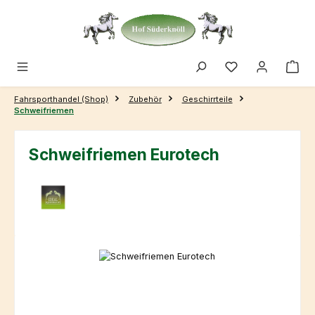
Zum Hauptinhalt springen
Fahrsporthandel (Shop)
Zubehör
Geschirrteile
Schweifriemen
Schweifriemen Eurotech
Bildergalerie überspringen