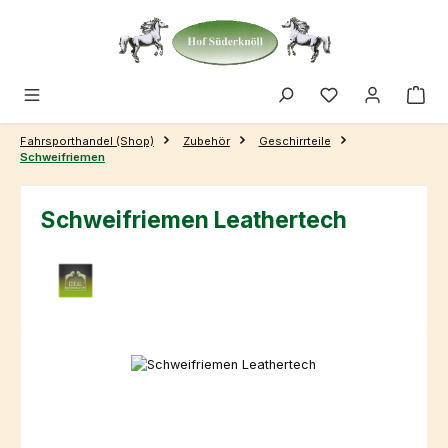
Zum Hauptinhalt springen
Fahrsporthandel (Shop)
Zubehör
Geschirrteile
Schweifriemen
Schweifriemen Leathertech
Bildergalerie überspringen