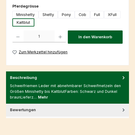
auswählen
Pferdegrösse
Minishetty
Shetty
Pony
Cob
Full
XFull
Kaltblut
Produkt Anzahl: Gib den gewünschten Wert ein oder benutze die Schaltfl
In den Warenkorb
Zum Merkzettel hinzufügen
Beschreibung
Schweifriemen Leder mit abnehmbarer SchweifmetzeIn den
Größen Minishetty bis KaltblutFarben: Schwarz und Dunkel
braunLieferz…
Mehr
Bewertungen