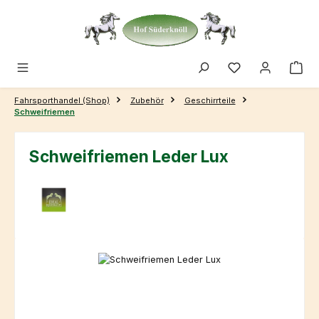
Zum Hauptinhalt springen
Fahrsporthandel (Shop)
Zubehör
Geschirrteile
Schweifriemen
Schweifriemen Leder Lux
Bildergalerie überspringen