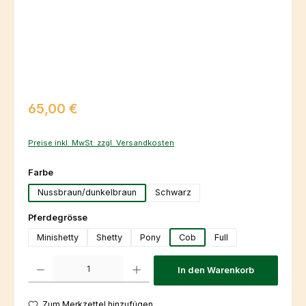
Regulärer Preis:
65,00 €
Preise inkl. MwSt. zzgl. Versandkosten
auswählen
Farbe
Nussbraun/dunkelbraun
Schwarz
auswählen
Pferdegrösse
Minishetty
Shetty
Pony
Cob
Full
Produkt Anzahl: Gib den gewünschten Wert ein oder benutze die Schaltfl
In den Warenkorb
Zum Merkzettel hinzufügen