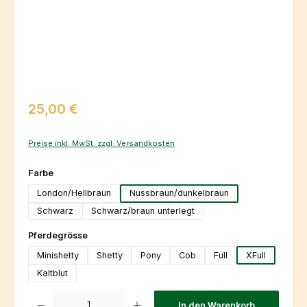
Regulärer Preis:
25,00 €
Preise inkl. MwSt. zzgl. Versandkosten
auswählen
Farbe
London/Hellbraun
Nussbraun/dunkelbraun
Schwarz
Schwarz/braun unterlegt
auswählen
Pferdegrösse
Minishetty
Shetty
Pony
Cob
Full
XFull
Kaltblut
Produkt Anzahl: Gib den gewünschten Wert ein oder benutze die Schaltfl
In den Warenkorb