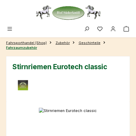
Zum Hauptinhalt springen
Fahrsporthandel (Shop)
Zubehör
Geschirrteile
Fahrzaumzubehör
Stirnriemen Eurotech classic
Bildergalerie überspringen