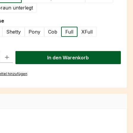
raun unterlegt
auswählen
se
Shetty
Pony
Cob
Full
XFull
l: Gib den gewünschten Wert ein oder benutze die Schaltflächen um
In den Warenkorb
ttel hinzufügen