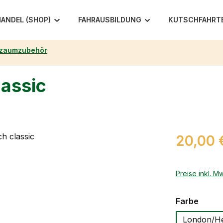
ANDEL (SHOP)
FAHRAUSBILDUNG
KUTSCHFAHRT
rzaumzubehör
lassic
Regulärer Pr
20,00 
Preise inkl. M
auswä
Farbe
London/He