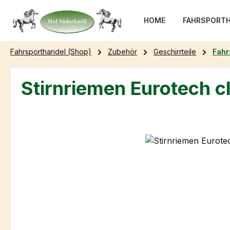
m Hauptinhalt springen
Zur Suche springen
Zur Hauptnavigation springen
HOME
FAHRSPORTH
Fahrsporthandel (Shop)
Zubehör
Geschirrteile
Fah
Stirnriemen Eurotech c
Bildergalerie überspringen