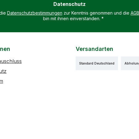
Datenschutz
*
 die
Datenschutzbestimmungen
zur Kenntnis genommen und die
AG
bin mit ihnen einverstanden.
*
onen
Versandarten
auschluss
Standard Deutschland
Abholun
utz
um