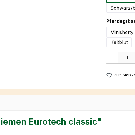
Schwarz/b
Pferdegrös
Minishetty
Kaltblut
Produkt Anzah
Zum Merkze
riemen Eurotech classic"