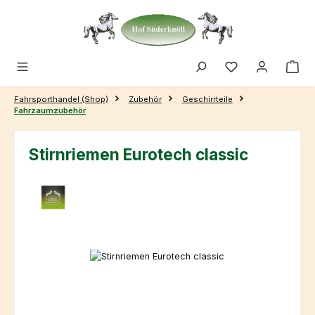
Zum Hauptinhalt springen
Fahrsporthandel (Shop)
Zubehör
Geschirrteile
Fahrzaumzubehör
Stirnriemen Eurotech classic
Bildergalerie überspringen