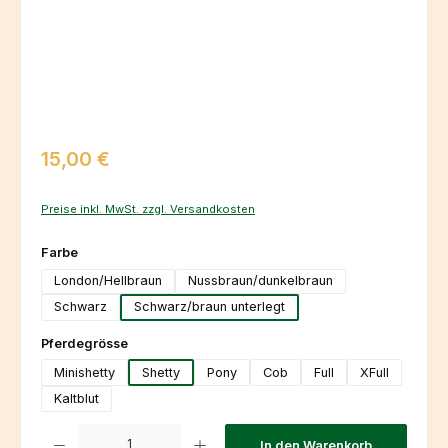
Regulärer Preis:
15,00 €
Preise inkl. MwSt. zzgl. Versandkosten
auswählen
Farbe
London/Hellbraun
Nussbraun/dunkelbraun
Schwarz
Schwarz/braun unterlegt
auswählen
Pferdegrösse
Minishetty
Shetty
Pony
Cob
Full
XFull
Kaltblut
Produkt Anzahl: Gib den gewünschten Wert ein oder benutze die Schaltfl
In den Warenkorb