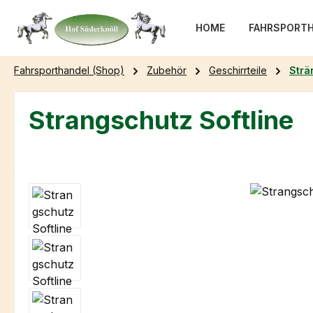
m Hauptinhalt springen
Zur Suche springen
Zur Hauptnavigation springen
HOME
FAHRSPORTH
Fahrsporthandel (Shop)
Zubehör
Geschirrteile
Strä
Strangschutz Softline
Bildergalerie überspringen