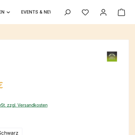
EN
EVENTS & NEWS
UNSER TEAM
TEXAS TRA
eis:
€
wSt. zzgl. Versandkosten
hlen
Schwarz