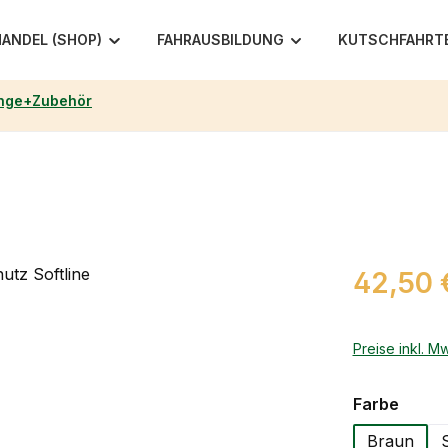
ANDEL (SHOP)
FAHRAUSBILDUNG
KUTSCHFAHRT
nge+Zubehör
Regulärer Pr
42,50 
Preise inkl. M
auswä
Farbe
Braun