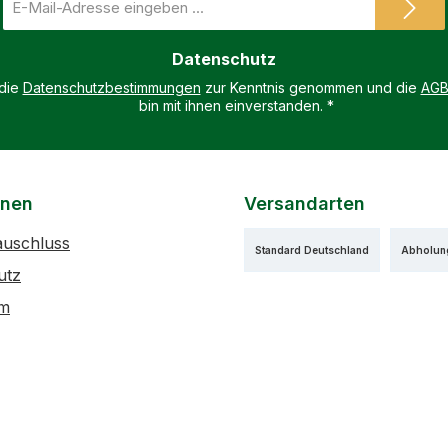
Mail-
Adresse
Datenschutz
*
 die
Datenschutzbestimmungen
zur Kenntnis genommen und die
AG
bin mit ihnen einverstanden.
*
onen
Versandarten
auschluss
Standard Deutschland
Abholun
utz
um