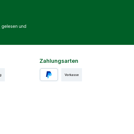
B
gelesen und
Zahlungsarten
g
Vorkasse
PayPal