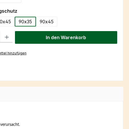
auswählen
gschutz
0x45
90x35
90x45
l: Gib den gewünschten Wert ein oder benutze die Schaltflächen um
In den Warenkorb
ttel hinzufügen
verursacht.