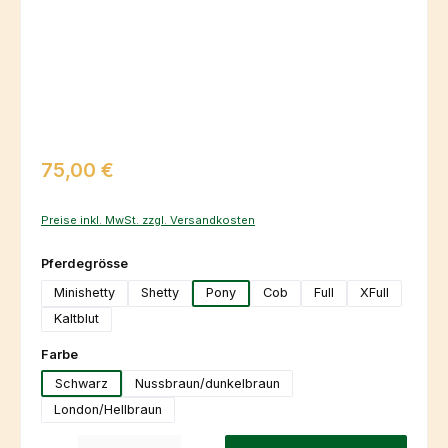
Regulärer Preis:
75,00 €
Preise inkl. MwSt. zzgl. Versandkosten
auswählen
Pferdegrösse
Minishetty
Shetty
Pony
Cob
Full
XFull
Kaltblut
auswählen
Farbe
Schwarz
Nussbraun/dunkelbraun
London/Hellbraun
Produkt Anzahl: Gib den gewünschten Wert ein oder benutze die Schaltfl