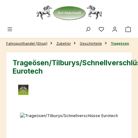
Zum Hauptinhalt springen
Fahrsporthandel (Shop)
Zubehör
Geschirrteile
Trageösen
Trageösen/Tilburys/Schnellverschlü
Eurotech
Bildergalerie überspringen