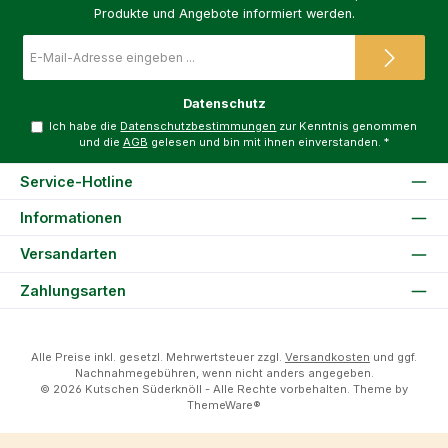
Produkte und Angebote informiert werden.
E-
Mail-
Adresse
*
Datenschutz
Ich habe die
Datenschutzbestimmungen
zur Kenntnis genommen
und die
AGB
gelesen und bin mit ihnen einverstanden.
*
Service-Hotline
Informationen
Versandarten
Zahlungsarten
Alle Preise inkl. gesetzl. Mehrwertsteuer zzgl.
Versandkosten
und ggf.
Nachnahmegebühren, wenn nicht anders angegeben.
© 2026 Kutschen Süderknöll - Alle Rechte vorbehalten. Theme by
ThemeWare®