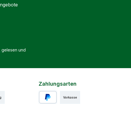
Angebote
B
gelesen und
Zahlungsarten
g
Vorkasse
PayPal