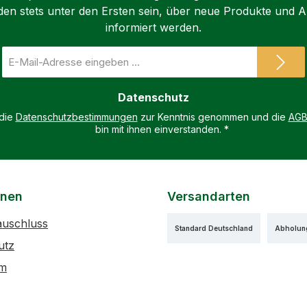
den stets unter den Ersten sein, über neue Produkte und 
informiert werden.
E-
Mail-
Adresse
Datenschutz
*
 die
Datenschutzbestimmungen
zur Kenntnis genommen und die
AG
bin mit ihnen einverstanden.
*
onen
Versandarten
auschluss
Standard Deutschland
Abholun
utz
um