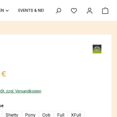
EN
EVENTS & NEWS
UNSER TEAM
TEXAS TRA
eis:
 €
wSt. zzgl. Versandkosten
auswählen
se
Shetty
Pony
Cob
Full
XFull