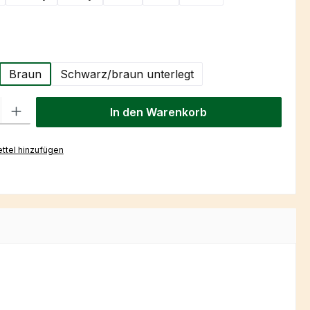
hlen
Braun
Schwarz/braun unterlegt
l: Gib den gewünschten Wert ein oder benutze die Schaltflächen um
In den Warenkorb
ttel hinzufügen