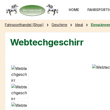
m Hauptinhalt springen
Zur Suche springen
Zur Hauptnavigation springen
HOME
FAHRSPORTH
Fahrsporthandel (Shop)
Geschirre
Ideal
Einspänner
Webtechgeschirr
Bildergalerie überspringen