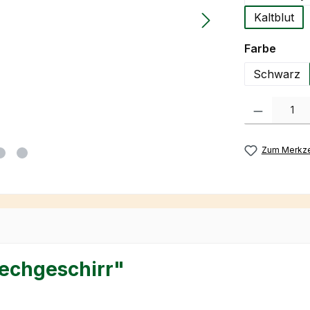
Kaltblut
auswä
Farbe
Schwarz
Produkt Anzah
Zum Merkze
echgeschirr"