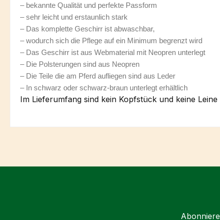
– bekannte Qualität und perfekte Passform
– sehr leicht und erstaunlich stark
– Das komplette Geschirr ist abwaschbar,
– wodurch sich die Pflege auf ein Minimum begrenzt wird
– Das Geschirr ist aus Webmaterial mit Neopren unterlegt
– Die Polsterungen sind aus Neopren
– Die Teile die am Pferd aufliegen sind aus Leder
– In schwarz oder schwarz-braun unterlegt erhältlich
Im Lieferumfang sind kein Kopfstück und keine Leine 
Abonnieren