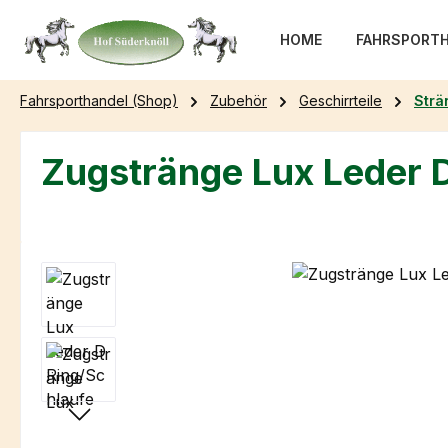
m Hauptinhalt springen
Zur Suche springen
Zur Hauptnavigation springen
HOME
FAHRSPORTH
Fahrsporthandel (Shop)
Zubehör
Geschirrteile
Strä
Zugstränge Lux Leder 
Bildergalerie überspringen