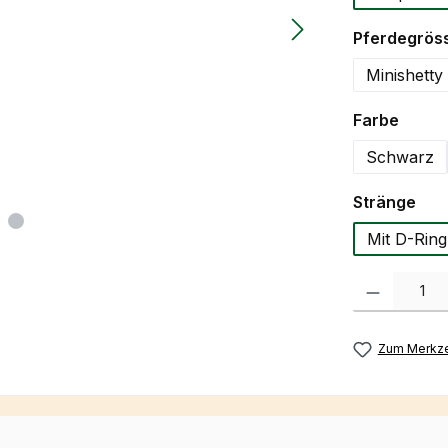
Pferdegrös
Minishetty
auswä
Farbe
Schwarz
aus
Stränge
Mit D-Ring
Produkt Anzah
Zum Merkze