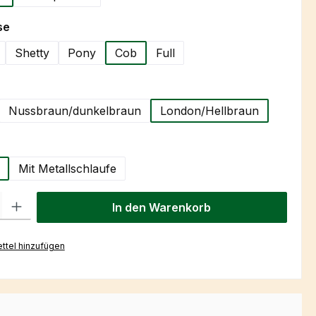
auswählen
se
Shetty
Pony
Cob
Full
hlen
Nussbraun/dunkelbraun
London/Hellbraun
wählen
Mit Metallschlaufe
l: Gib den gewünschten Wert ein oder benutze die Schaltflächen um
In den Warenkorb
ttel hinzufügen