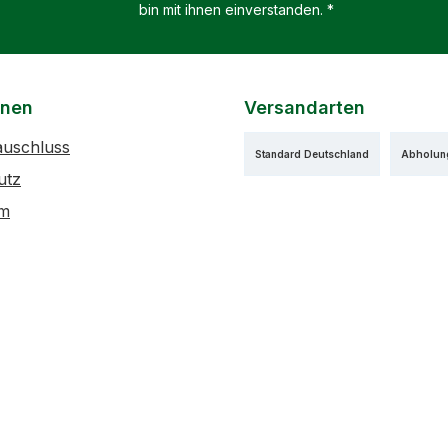
bin mit ihnen einverstanden.
*
onen
Versandarten
auschluss
Standard Deutschland
Abholun
utz
um