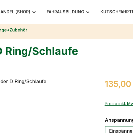
ANDEL (SHOP)
FAHRAUSBILDUNG
KUTSCHFAHRT
nge+Zubehör
D Ring/Schlaufe
Regulärer Pr
135,00
Preise inkl. M
Anspannung
Einspänne