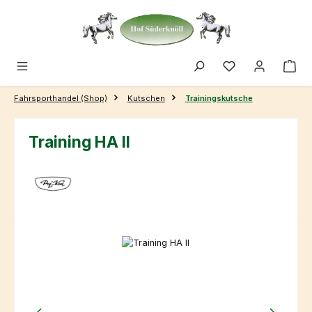
Zum Hauptinhalt springen
Fahrsporthandel (Shop)
Kutschen
Trainingskutsche
Training HA II
Bildergalerie überspringen