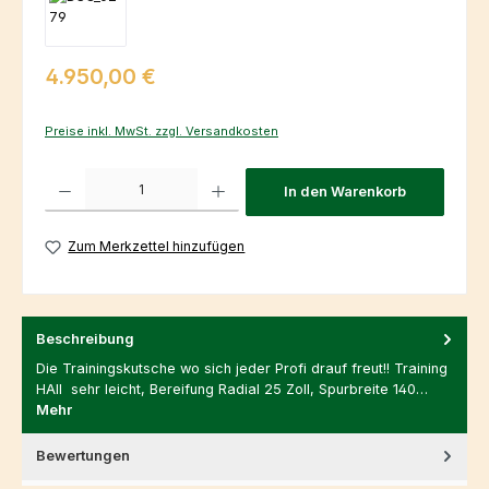
Regulärer Preis:
4.950,00 €
Preise inkl. MwSt. zzgl. Versandkosten
Produkt Anzahl: Gib den gewünschten Wert ein oder benutze die Schaltfl
In den Warenkorb
Zum Merkzettel hinzufügen
Beschreibung
Die Trainingskutsche wo sich jeder Profi drauf freut!! Training
HAII sehr leicht, Bereifung Radial 25 Zoll, Spurbreite 140…
Mehr
Bewertungen